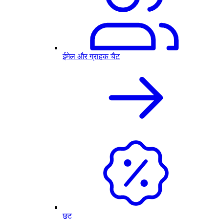
ईमेल और ग्राहक चैट
छूट