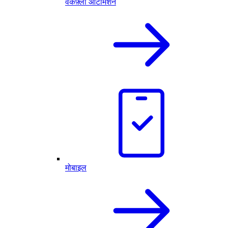
वर्कफ़्लो ऑटोमेशन
मोबाइल