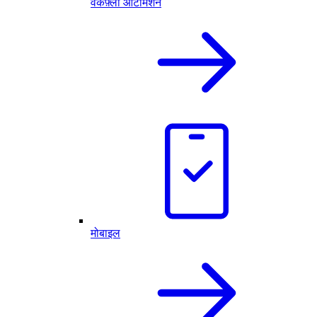
वर्कफ़्लो ऑटोमेशन
मोबाइल