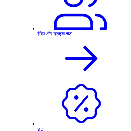
ईमेल और ग्राहक चैट
छूट