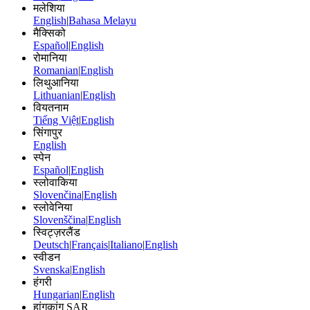
मलेशिया
English
|
Bahasa Melayu
मैक्सिको
Español
|
English
रोमानिया
Romanian
|
English
लिथुआनिया
Lithuanian
|
English
वियतनाम
Tiếng Việt
|
English
सिंगापुर
English
स्पेन
Español
|
English
स्लोवाकिया
Slovenčina
|
English
स्लोवेनिया
Slovenščina
|
English
स्विट्ज़रलैंड
Deutsch
|
Français
|
Italiano
|
English
स्वीडन
Svenska
|
English
हंगरी
Hungarian
|
English
हांगकांग SAR