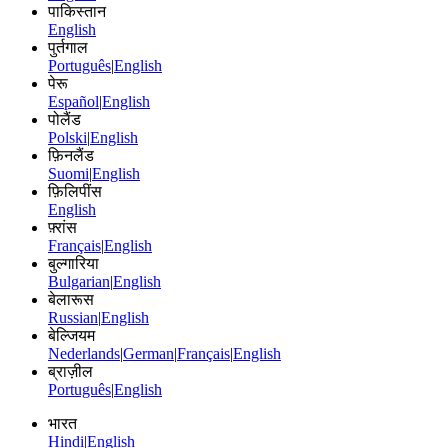
पाकिस्तान
English
पुर्तगाल
Português
|
English
पेरू
Español
|
English
पोलैंड
Polski
|
English
फ़िनलैंड
Suomi
|
English
फ़िलिपींस
English
फ़्रांस
Français
|
English
बुल्गारिया
Bulgarian
|
English
बेलारूस
Russian
|
English
बेल्जियम
Nederlands
|
German
|
Français
|
English
ब्राज़ील
Português
|
English
भारत
Hindi
|
English