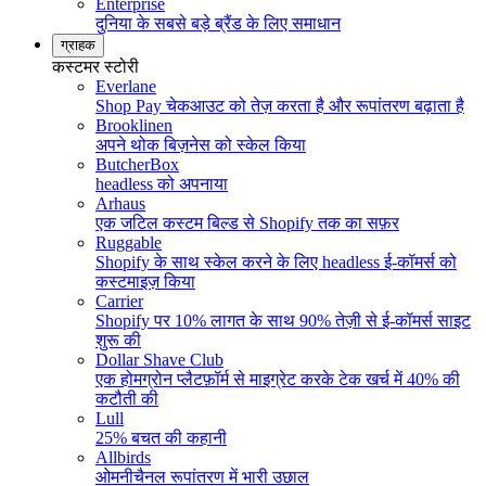
Enterprise
दुनिया के सबसे बड़े ब्रैंड के लिए समाधान
ग्राहक
कस्टमर स्टोरी
Everlane
Shop Pay चेकआउट को तेज़ करता है और रूपांतरण बढ़ाता है
Brooklinen
अपने थोक बिज़नेस को स्केल किया
ButcherBox
headless को अपनाया
Arhaus
एक जटिल कस्टम बिल्ड से Shopify तक का सफ़र
Ruggable
Shopify के साथ स्केल करने के लिए headless ई-कॉमर्स को
कस्टमाइज़ किया
Carrier
Shopify पर 10% लागत के साथ 90% तेज़ी से ई-कॉमर्स साइट
शुरू की
Dollar Shave Club
एक होमग्रोन प्लैटफ़ॉर्म से माइग्रेट करके टेक खर्च में 40% की
कटौती की
Lull
25% बचत की कहानी
Allbirds
ओमनीचैनल रूपांतरण में भारी उछाल