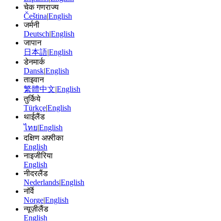
चेक गणराज्य
Čeština
|
English
जर्मनी
Deutsch
|
English
जापान
日本語
|
English
डेनमार्क
Dansk
|
English
ताइवान
繁體中文
|
English
तुर्किये
Türkçe
|
English
थाईलैंड
ไทย
|
English
दक्षिण अफ़्रीका
English
नाइजीरिया
English
नीदरलैंड
Nederlands
|
English
नॉर्वे
Norge
|
English
न्यूज़ीलैंड
English