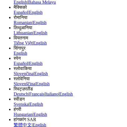
English
|
Bahasa Melayu
मैक्सिको
Español
|
English
रोमानिया
Romanian
|
English
लिथुआनिया
Lithuanian
|
English
वियतनाम
Tiếng Việt
|
English
सिंगापुर
English
स्पेन
Español
|
English
स्लोवाकिया
Slovenčina
|
English
स्लोवेनिया
Slovenščina
|
English
स्विट्ज़रलैंड
Deutsch
|
Français
|
Italiano
|
English
स्वीडन
Svenska
|
English
हंगरी
Hungarian
|
English
हांगकांग SAR
繁體中文
|
English