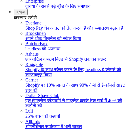
Enterprise
दुनिया के सबसे बड़े ब्रैंड के लिए समाधान
ग्राहक
कस्टमर स्टोरी
Everlane
Shop Pay चेकआउट को तेज़ करता है और रूपांतरण बढ़ाता है
Brooklinen
अपने थोक बिज़नेस को स्केल किया
ButcherBox
headless को अपनाया
Arhaus
एक जटिल कस्टम बिल्ड से Shopify तक का सफ़र
Ruggable
Shopify के साथ स्केल करने के लिए headless ई-कॉमर्स को
कस्टमाइज़ किया
Carrier
Shopify पर 10% लागत के साथ 90% तेज़ी से ई-कॉमर्स साइट
शुरू की
Dollar Shave Club
एक होमग्रोन प्लैटफ़ॉर्म से माइग्रेट करके टेक खर्च में 40% की
कटौती की
Lull
25% बचत की कहानी
Allbirds
ओमनीचैनल रूपांतरण में भारी उछाल