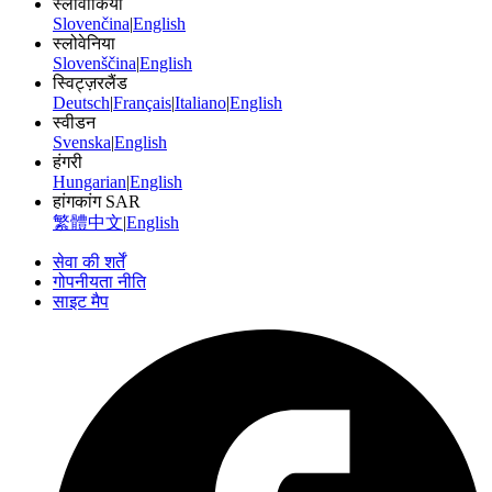
स्लोवाकिया
Slovenčina
|
English
स्लोवेनिया
Slovenščina
|
English
स्विट्ज़रलैंड
Deutsch
|
Français
|
Italiano
|
English
स्वीडन
Svenska
|
English
हंगरी
Hungarian
|
English
हांगकांग SAR
繁體中文
|
English
सेवा की शर्तें
गोपनीयता नीति
साइट मैप