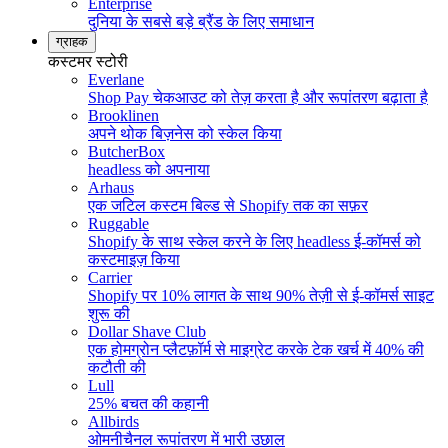
Enterprise
दुनिया के सबसे बड़े ब्रैंड के लिए समाधान
ग्राहक
कस्टमर स्टोरी
Everlane
Shop Pay चेकआउट को तेज़ करता है और रूपांतरण बढ़ाता है
Brooklinen
अपने थोक बिज़नेस को स्केल किया
ButcherBox
headless को अपनाया
Arhaus
एक जटिल कस्टम बिल्ड से Shopify तक का सफ़र
Ruggable
Shopify के साथ स्केल करने के लिए headless ई-कॉमर्स को
कस्टमाइज़ किया
Carrier
Shopify पर 10% लागत के साथ 90% तेज़ी से ई-कॉमर्स साइट
शुरू की
Dollar Shave Club
एक होमग्रोन प्लैटफ़ॉर्म से माइग्रेट करके टेक खर्च में 40% की
कटौती की
Lull
25% बचत की कहानी
Allbirds
ओमनीचैनल रूपांतरण में भारी उछाल