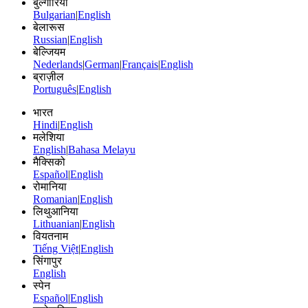
बुल्गारिया
Bulgarian
|
English
बेलारूस
Russian
|
English
बेल्जियम
Nederlands
|
German
|
Français
|
English
ब्राज़ील
Português
|
English
भारत
Hindi
|
English
मलेशिया
English
|
Bahasa Melayu
मैक्सिको
Español
|
English
रोमानिया
Romanian
|
English
लिथुआनिया
Lithuanian
|
English
वियतनाम
Tiếng Việt
|
English
सिंगापुर
English
स्पेन
Español
|
English