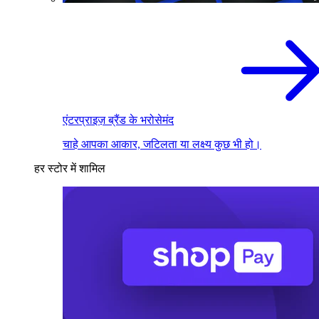
एंटरप्राइज़ ब्रैंड के भरोसेमंद
चाहे आपका आकार, जटिलता या लक्ष्य कुछ भी हो।
हर स्टोर में शामिल