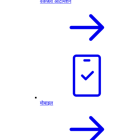
वर्कफ़्लो ऑटोमेशन
मोबाइल