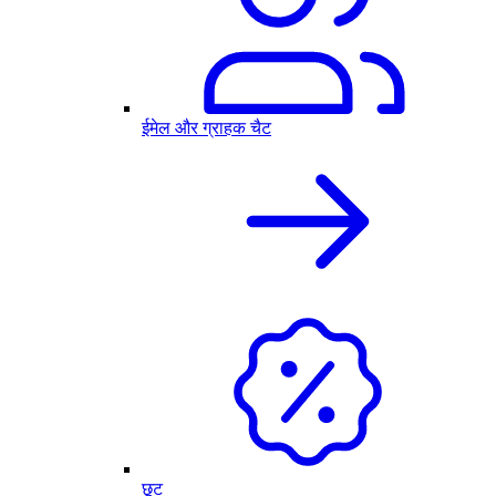
ईमेल और ग्राहक चैट
छूट