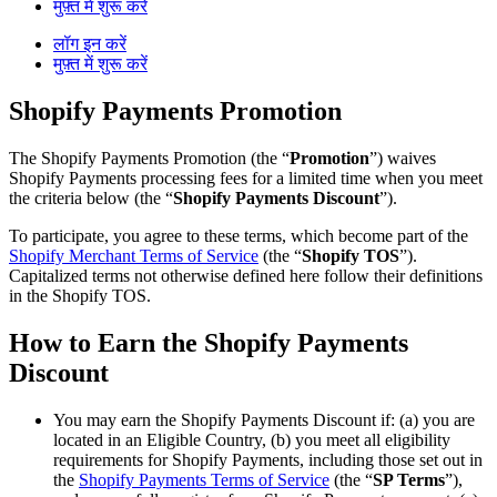
मुफ़्त में शुरू करें
लॉग इन करें
मुफ़्त में शुरू करें
Shopify Payments Promotion
The Shopify Payments Promotion (the “
Promotion
”) waives
Shopify Payments processing fees for a limited time when you meet
the criteria below (the “
Shopify Payments Discount
”).
To participate, you agree to these terms, which become part of the
Shopify Merchant Terms of Service
(the “
Shopify TOS
”).
Capitalized terms not otherwise defined here follow their definitions
in the Shopify TOS.
How to Earn the Shopify Payments
Discount
You may earn the Shopify Payments Discount if: (a) you are
located in an Eligible Country, (b) you meet all eligibility
requirements for Shopify Payments, including those set out in
the
Shopify Payments Terms of Service
(the “
SP Terms
”),