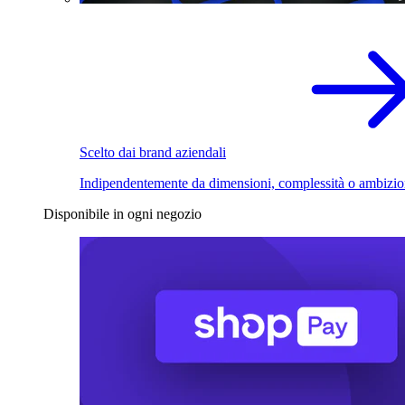
Scelto dai brand aziendali
Indipendentemente da dimensioni, complessità o ambizio
Disponibile in ogni negozio