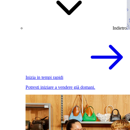
Indietro
Inizia in tempi rapidi
Potresti iniziare a vendere già domani.