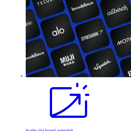
Scelto dai brand aziendali