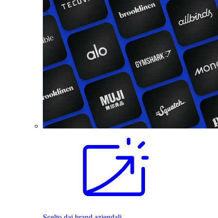
Scelto dai brand aziendali