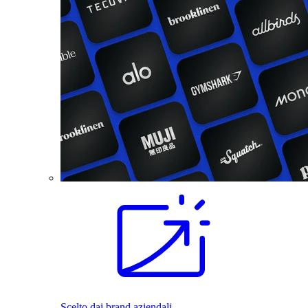
Scelto dai brand aziendali