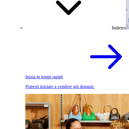
Indietro
Inizia in tempi rapidi
Potresti iniziare a vendere già domani.