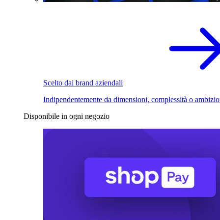
Scelto dai brand aziendali
Indipendentemente da dimensioni, complessità o ambizio
Disponibile in ogni negozio