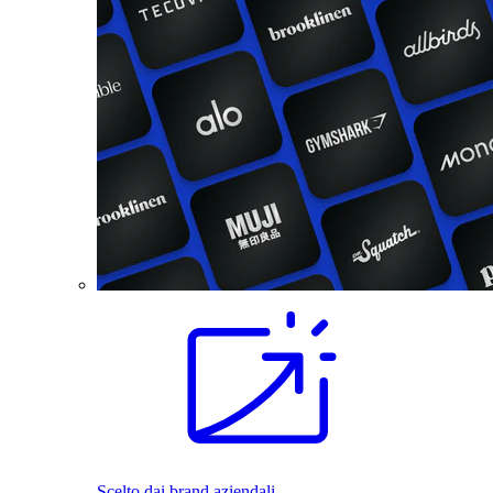
Scelto dai brand aziendali