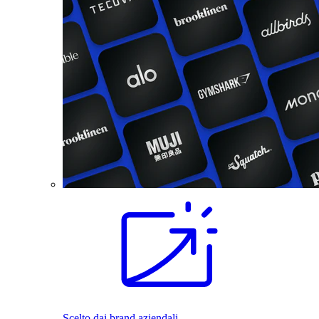
Scelto dai brand aziendali