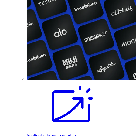
Scelto dai brand aziendali