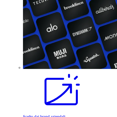
Scelto dai brand aziendali