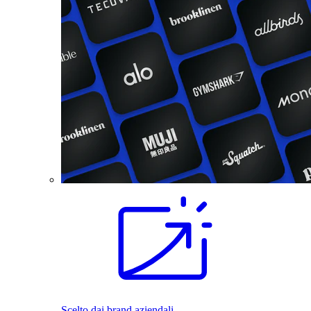
Scelto dai brand aziendali