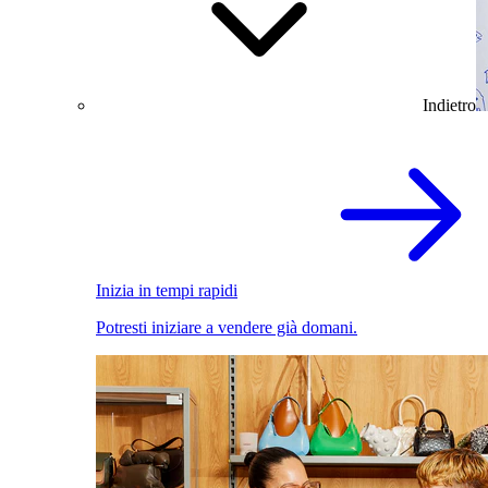
Indietro
Inizia in tempi rapidi
Potresti iniziare a vendere già domani.