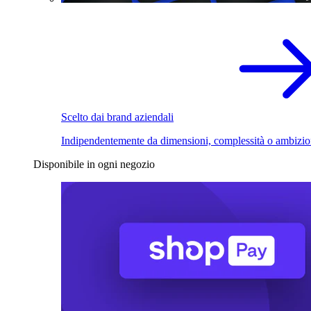
Scelto dai brand aziendali
Indipendentemente da dimensioni, complessità o ambizio
Disponibile in ogni negozio