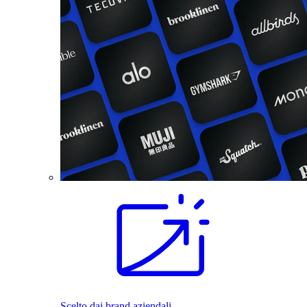
Scelto dai brand aziendali