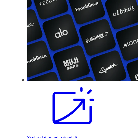
Scelto dai brand aziendali