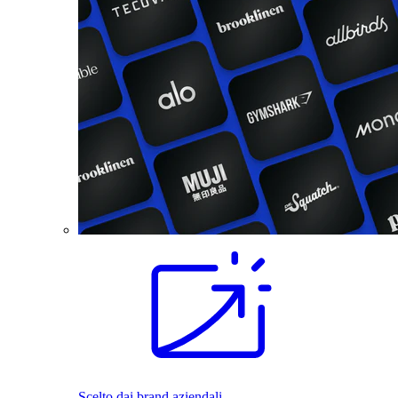
Scelto dai brand aziendali