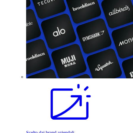
Scelto dai brand aziendali