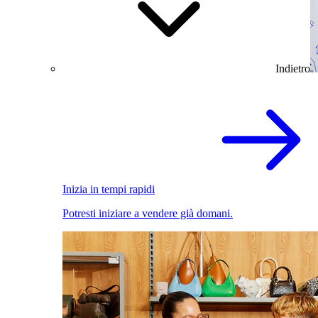
Indietro
Inizia in tempi rapidi
Potresti iniziare a vendere già domani.