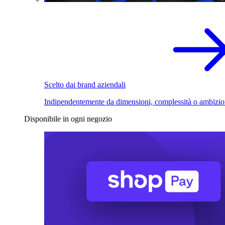
Scelto dai brand aziendali
Indipendentemente da dimensioni, complessità o ambizio
Disponibile in ogni negozio