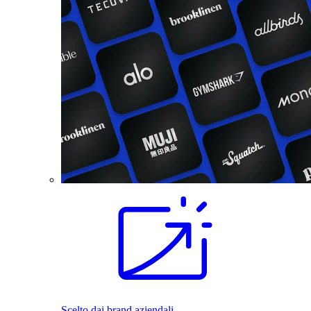
Scelto dai brand aziendali