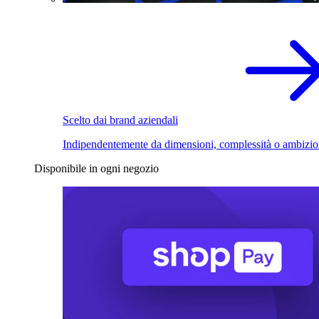
Scelto dai brand aziendali
Indipendentemente da dimensioni, complessità o ambizio
Disponibile in ogni negozio