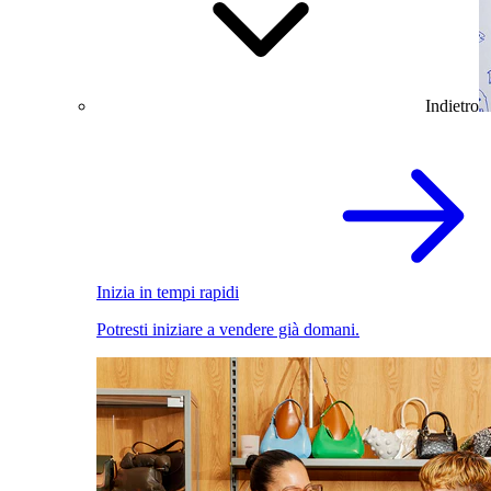
Indietro
Inizia in tempi rapidi
Potresti iniziare a vendere già domani.