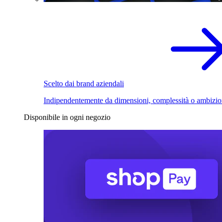
Scelto dai brand aziendali
Indipendentemente da dimensioni, complessità o ambizio
Disponibile in ogni negozio