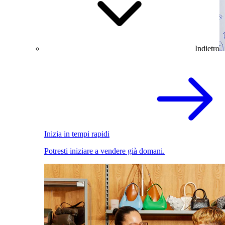
Indietro
Inizia in tempi rapidi
Potresti iniziare a vendere già domani.