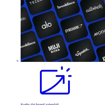
Scelto dai brand aziendali