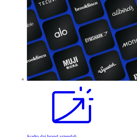
Scelto dai brand aziendali