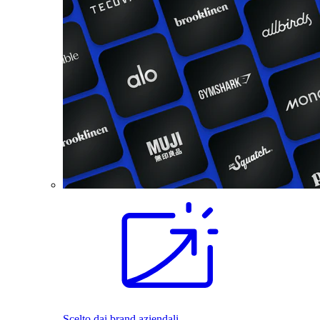
Scelto dai brand aziendali