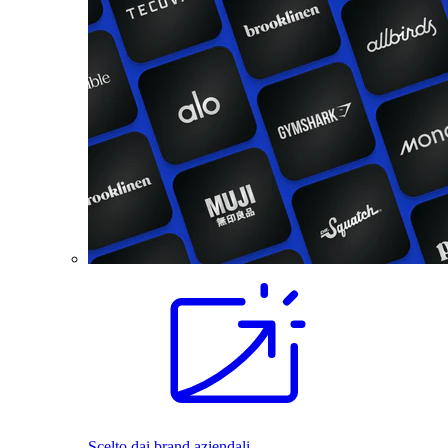
Scelto dai brand aziendali