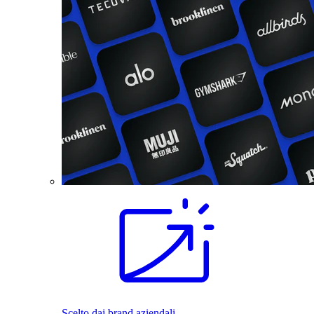
Scelto dai brand aziendali