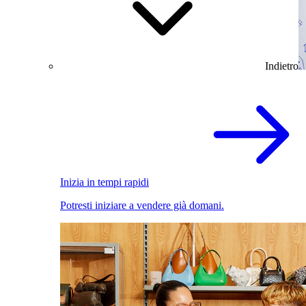
Indietro
Inizia in tempi rapidi
Potresti iniziare a vendere già domani.