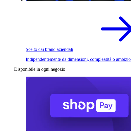
Scelto dai brand aziendali
Indipendentemente da dimensioni, complessità o ambizio
Disponibile in ogni negozio