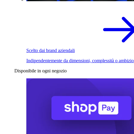
Scelto dai brand aziendali
Indipendentemente da dimensioni, complessità o ambizio
Disponibile in ogni negozio