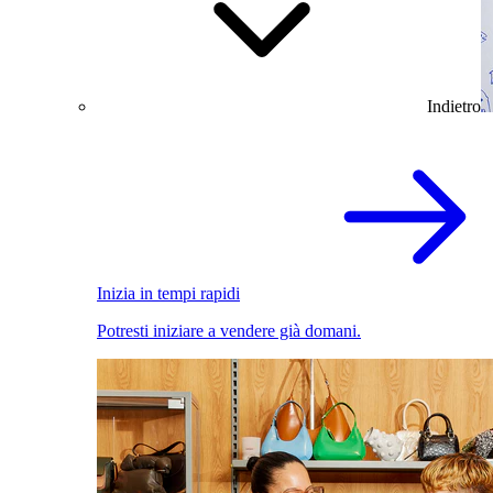
Indietro
Inizia in tempi rapidi
Potresti iniziare a vendere già domani.