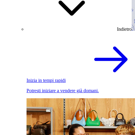
Indietro
Inizia in tempi rapidi
Potresti iniziare a vendere già domani.