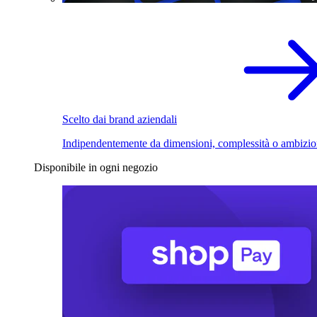
Scelto dai brand aziendali
Indipendentemente da dimensioni, complessità o ambizio
Disponibile in ogni negozio