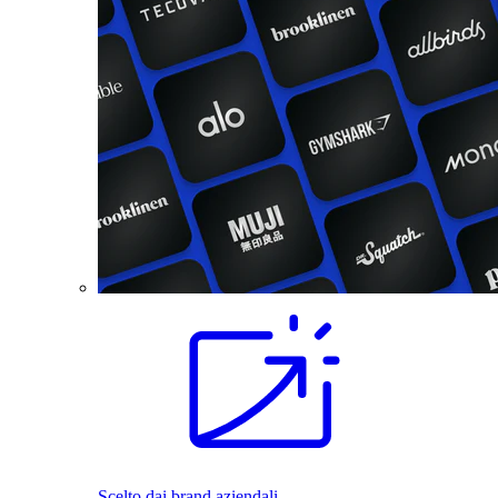
Scelto dai brand aziendali