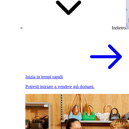
Indietro
Inizia in tempi rapidi
Potresti iniziare a vendere già domani.