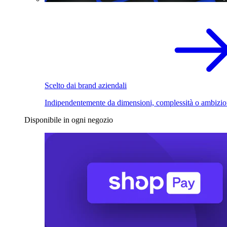
Scelto dai brand aziendali
Indipendentemente da dimensioni, complessità o ambizio
Disponibile in ogni negozio