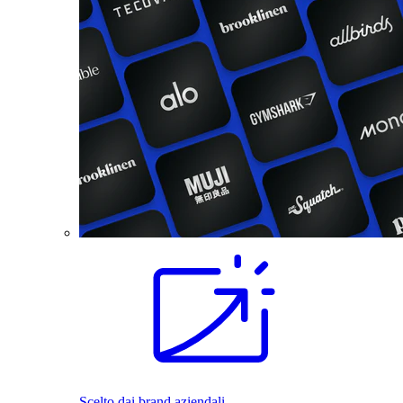
Scelto dai brand aziendali