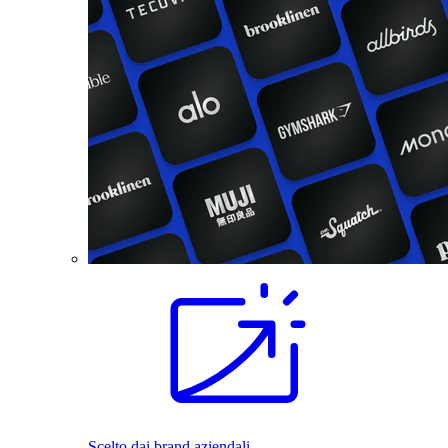
Scelto dai brand aziendali