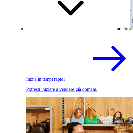
Indietro
Inizia in tempi rapidi
Potresti iniziare a vendere già domani.