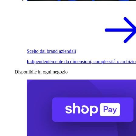
Scelto dai brand aziendali
Indipendentemente da dimensioni, complessità o ambizio
Disponibile in ogni negozio