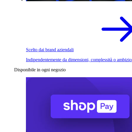
Scelto dai brand aziendali
Indipendentemente da dimensioni, complessità o ambizio
Disponibile in ogni negozio