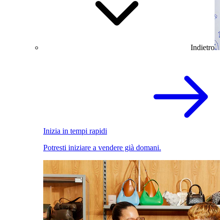
Indietro
Inizia in tempi rapidi
Potresti iniziare a vendere già domani.