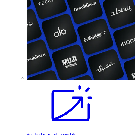
Scelto dai brand aziendali