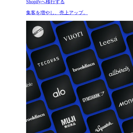
Shopifyへ移行する
集客を増やし、売上アップ。