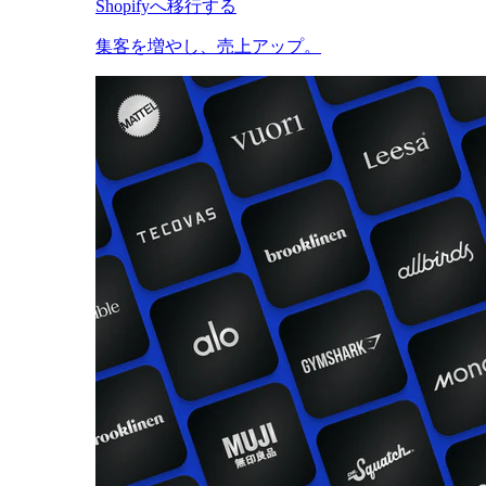
Shopifyへ移行する
集客を増やし、売上アップ。