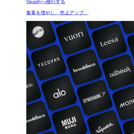
Shopifyへ移行する
集客を増やし、売上アップ。