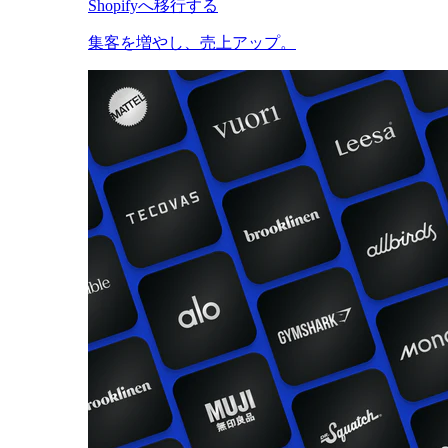
Shopifyへ移行する
集客を増やし、売上アップ。