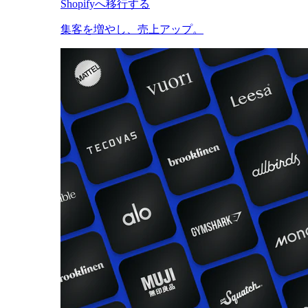
Shopifyへ移行する
集客を増やし、売上アップ。