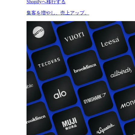
Shopifyへ移行する
集客を増やし、売上アップ。