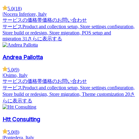
5.0
(
18
)
|
Nocera Inferiore, Italy
サービスの価格帯
価格のお問い合わせ
サービス
Product and collection setup, Store settings configuration,
Store build or redesign, Store migration, POS setup and
migration
31さらに表示する
Andrea Pallotta
5.0
(
9
)
|
Osimo, Italy
サービスの価格帯
価格のお問い合わせ
サービス
Product and collection setup, Store settings configuration,
Store build or redesign, Store migration, Theme customization
20さ
らに表示する
Htt Consulting
5.0
(
8
)
|
Pontedera, Italy