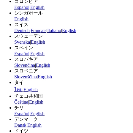
コロンビア
Español
|
English
シンガポール
English
スイス
Deutsch
|
Français
|
Italiano
|
English
スウェーデン
Svenska
|
English
スペイン
Español
|
English
スロバキア
Slovenčina
|
English
スロベニア
Slovenščina
|
English
タイ
ไทย
|
English
チェコ共和国
Čeština
|
English
チリ
Español
|
English
デンマーク
Dansk
|
English
ドイツ