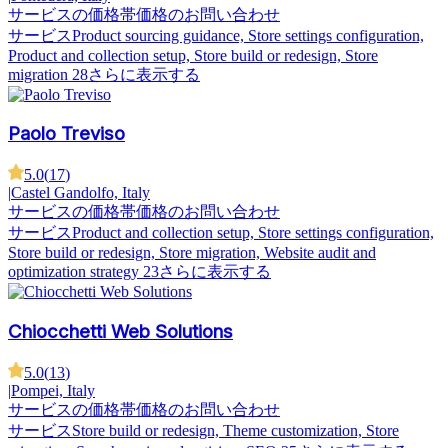
サービスの価格帯
価格のお問い合わせ
サービス
Product sourcing guidance, Store settings configuration,
Product and collection setup, Store build or redesign, Store
migration
28さらに表示する
Paolo Treviso
5.0
(
17
)
|
Castel Gandolfo, Italy
サービスの価格帯
価格のお問い合わせ
サービス
Product and collection setup, Store settings configuration,
Store build or redesign, Store migration, Website audit and
optimization strategy
23さらに表示する
Chiocchetti Web Solutions
5.0
(
13
)
|
Pompei, Italy
サービスの価格帯
価格のお問い合わせ
サービス
Store build or redesign, Theme customization, Store