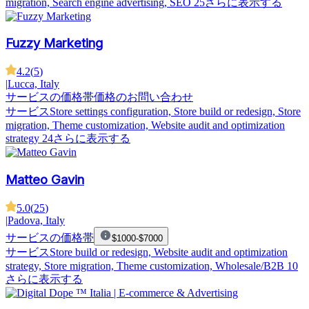
migration, Search engine advertising, SEO
25さらに表示する
Fuzzy Marketing
4.2
(
5
)
|
Lucca, Italy
サービスの価格帯
価格のお問い合わせ
サービス
Store settings configuration, Store build or redesign, Store
migration, Theme customization, Website audit and optimization
strategy
24さらに表示する
Matteo Gavin
5.0
(
25
)
|
Padova, Italy
サービスの価格帯
$1000-$7000
サービス
Store build or redesign, Website audit and optimization
strategy, Store migration, Theme customization, Wholesale/B2B
10
さらに表示する