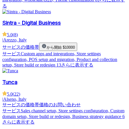
る
Sintra - Digital Business
5.0
(
8
)
|
Arezzo, Italy
サービスの価格帯
から開始 $10000
サービス
Custom apps and integrations, Store settings
configuration, POS setup and migration, Product and collection
setup, Store build or redesign
13さらに表示する
Tunca
5.0
(
22
)
|
Alseno, Italy
サービスの価格帯
価格のお問い合わせ
サービス
Sales channel setup, Store settings configuration, Custom
domain setup, Store build or redesign, Business strategy guidance
6
さらに表示する