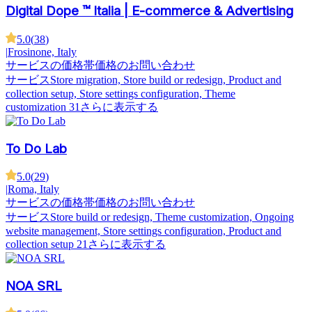
Digital Dope ™ Italia | E-commerce & Advertising
5.0
(
38
)
|
Frosinone, Italy
サービスの価格帯
価格のお問い合わせ
サービス
Store migration, Store build or redesign, Product and
collection setup, Store settings configuration, Theme
customization
31さらに表示する
To Do Lab
5.0
(
29
)
|
Roma, Italy
サービスの価格帯
価格のお問い合わせ
サービス
Store build or redesign, Theme customization, Ongoing
website management, Store settings configuration, Product and
collection setup
21さらに表示する
NOA SRL