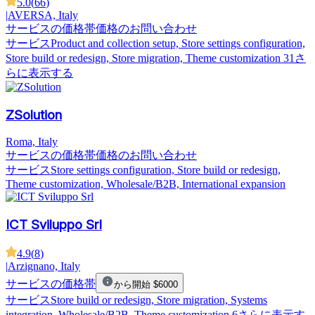
5.0
(
66
)
|
AVERSA, Italy
サービスの価格帯
価格のお問い合わせ
サービス
Product and collection setup, Store settings configuration,
Store build or redesign, Store migration, Theme customization
31さ
らに表示する
ZSolution
Roma, Italy
サービスの価格帯
価格のお問い合わせ
サービス
Store settings configuration, Store build or redesign,
Theme customization, Wholesale/B2B, International expansion
ICT Sviluppo Srl
4.9
(
8
)
|
Arzignano, Italy
サービスの価格帯
から開始 $6000
サービス
Store build or redesign, Store migration, Systems
integration, Wholesale/B2B, Theme customization
6さらに表示す