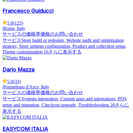
Francesco Guiducci
5.0
(
125
)
|
Roma, Italy
サービスの価格帯
価格のお問い合わせ
サービス
Store build or redesign, Website audit and optimization
strategy, Store settings configuration, Product and collection setup,
Theme customization
16さらに表示する
Dario Mazza
5.0
(
33
)
|
Pomigliano d'Arco, Italy
サービスの価格帯
価格のお問い合わせ
サービス
Systems integration, Custom apps and integrations, POS
setup and migration, Checkout upgrade, Troubleshooting
20さらに
表示する
EASYCOM ITALIA