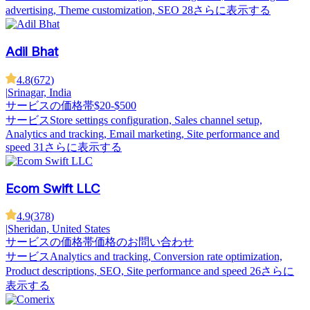
advertising, Theme customization, SEO
28さらに表示する
Adil Bhat
4.8
(
672
)
|
Srinagar, India
サービスの価格帯
$20-$500
サービス
Store settings configuration, Sales channel setup,
Analytics and tracking, Email marketing, Site performance and
speed
31さらに表示する
Ecom Swift LLC
4.9
(
378
)
|
Sheridan, United States
サービスの価格帯
価格のお問い合わせ
サービス
Analytics and tracking, Conversion rate optimization,
Product descriptions, SEO, Site performance and speed
26さらに
表示する