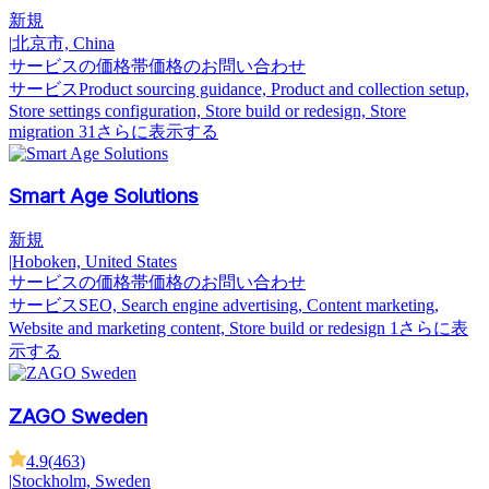
新規
|
北京市, China
サービスの価格帯
価格のお問い合わせ
サービス
Product sourcing guidance, Product and collection setup,
Store settings configuration, Store build or redesign, Store
migration
31さらに表示する
Smart Age Solutions
新規
|
Hoboken, United States
サービスの価格帯
価格のお問い合わせ
サービス
SEO, Search engine advertising, Content marketing,
Website and marketing content, Store build or redesign
1さらに表
示する
ZAGO Sweden
4.9
(
463
)
|
Stockholm, Sweden