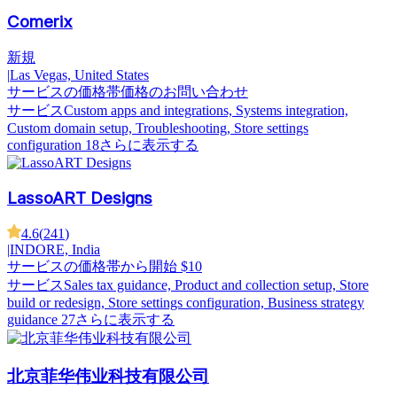
Comerix
新規
|
Las Vegas, United States
サービスの価格帯
価格のお問い合わせ
サービス
Custom apps and integrations, Systems integration,
Custom domain setup, Troubleshooting, Store settings
configuration
18さらに表示する
LassoART Designs
4.6
(
241
)
|
INDORE, India
サービスの価格帯
から開始 $10
サービス
Sales tax guidance, Product and collection setup, Store
build or redesign, Store settings configuration, Business strategy
guidance
27さらに表示する
北京菲华伟业科技有限公司