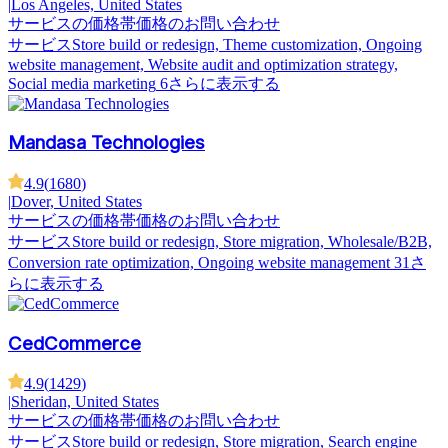
|
Los Angeles, United States
サービスの価格帯
価格のお問い合わせ
サービス
Store build or redesign, Theme customization, Ongoing
website management, Website audit and optimization strategy,
Social media marketing
6さらに表示する
Mandasa Technologies
4.9
(
1680
)
|
Dover, United States
サービスの価格帯
価格のお問い合わせ
サービス
Store build or redesign, Store migration, Wholesale/B2B,
Conversion rate optimization, Ongoing website management
31さ
らに表示する
CedCommerce
4.9
(
1429
)
|
Sheridan, United States
サービスの価格帯
価格のお問い合わせ
サービス
Store build or redesign, Store migration, Search engine