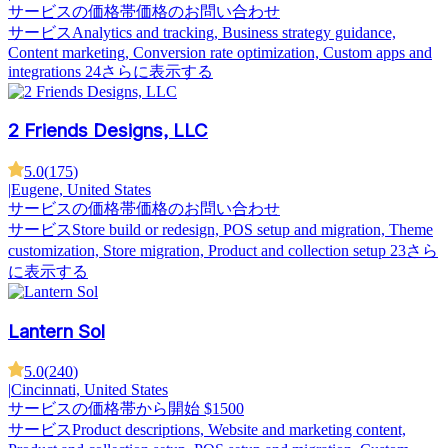
サービスの価格帯
価格のお問い合わせ
サービス
Analytics and tracking, Business strategy guidance,
Content marketing, Conversion rate optimization, Custom apps and
integrations
24さらに表示する
2 Friends Designs, LLC
5.0
(
175
)
|
Eugene, United States
サービスの価格帯
価格のお問い合わせ
サービス
Store build or redesign, POS setup and migration, Theme
customization, Store migration, Product and collection setup
23さら
に表示する
Lantern Sol
5.0
(
240
)
|
Cincinnati, United States
サービスの価格帯
から開始 $1500
サービス
Product descriptions, Website and marketing content,