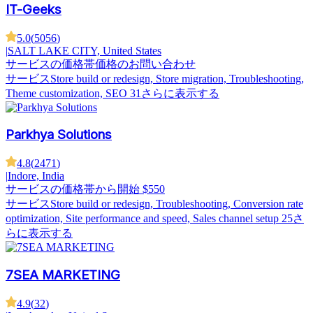
IT-Geeks
5.0
(
5056
)
|
SALT LAKE CITY, United States
サービスの価格帯
価格のお問い合わせ
サービス
Store build or redesign, Store migration, Troubleshooting,
Theme customization, SEO
31さらに表示する
Parkhya Solutions
4.8
(
2471
)
|
Indore, India
サービスの価格帯
から開始 $550
サービス
Store build or redesign, Troubleshooting, Conversion rate
optimization, Site performance and speed, Sales channel setup
25さ
らに表示する
7SEA MARKETING
4.9
(
32
)