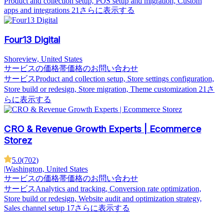
Product and collection setup, POS setup and migration, Custom
apps and integrations
21さらに表示する
Four13 Digital
Shoreview, United States
サービスの価格帯
価格のお問い合わせ
サービス
Product and collection setup, Store settings configuration,
Store build or redesign, Store migration, Theme customization
21さ
らに表示する
CRO & Revenue Growth Experts | Ecommerce
Storez
5.0
(
702
)
|
Washington, United States
サービスの価格帯
価格のお問い合わせ
サービス
Analytics and tracking, Conversion rate optimization,
Store build or redesign, Website audit and optimization strategy,
Sales channel setup
17さらに表示する