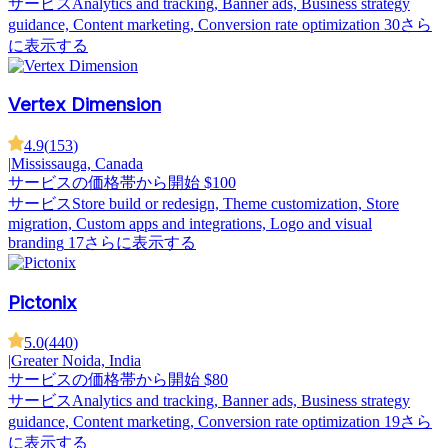
サービス
Analytics and tracking, Banner ads, Business strategy
guidance, Content marketing, Conversion rate optimization
30さら
に表示する
Vertex Dimension
4.9
(
153
)
|
Mississauga, Canada
サービスの価格帯
から開始 $100
サービス
Store build or redesign, Theme customization, Store
migration, Custom apps and integrations, Logo and visual
branding
17さらに表示する
Pictonix
5.0
(
440
)
|
Greater Noida, India
サービスの価格帯
から開始 $80
サービス
Analytics and tracking, Banner ads, Business strategy
guidance, Content marketing, Conversion rate optimization
19さら
に表示する