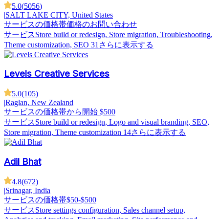
5.0
(
5056
)
|
SALT LAKE CITY, United States
サービスの価格帯
価格のお問い合わせ
サービス
Store build or redesign, Store migration, Troubleshooting,
Theme customization, SEO
31さらに表示する
Levels Creative Services
5.0
(
105
)
|
Raglan, New Zealand
サービスの価格帯
から開始 $500
サービス
Store build or redesign, Logo and visual branding, SEO,
Store migration, Theme customization
14さらに表示する
Adil Bhat
4.8
(
672
)
|
Srinagar, India
サービスの価格帯
$50-$500
サービス
Store settings configuration, Sales channel setup,