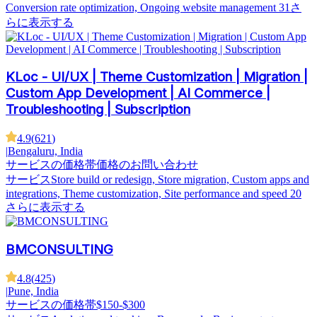
Conversion rate optimization, Ongoing website management
31さ
らに表示する
KLoc - UI/UX | Theme Customization | Migration |
Custom App Development | AI Commerce |
Troubleshooting | Subscription
4.9
(
621
)
|
Bengaluru, India
サービスの価格帯
価格のお問い合わせ
サービス
Store build or redesign, Store migration, Custom apps and
integrations, Theme customization, Site performance and speed
20
さらに表示する
BMCONSULTING
4.8
(
425
)
|
Pune, India
サービスの価格帯
$150-$300