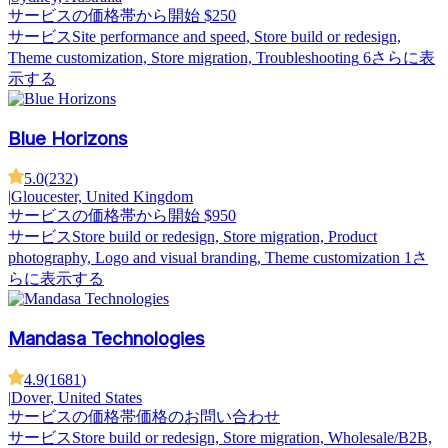
サービスの価格帯
から開始 $250
サービス
Site performance and speed, Store build or redesign,
Theme customization, Store migration, Troubleshooting
6さらに表
示する
Blue Horizons
5.0
(
232
)
|
Gloucester, United Kingdom
サービスの価格帯
から開始 $950
サービス
Store build or redesign, Store migration, Product
photography, Logo and visual branding, Theme customization
1さ
らに表示する
Mandasa Technologies
4.9
(
1681
)
|
Dover, United States
サービスの価格帯
価格のお問い合わせ
サービス
Store build or redesign, Store migration, Wholesale/B2B,