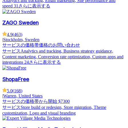
Analytics and tracking, Email marketing, Site performance and
speed
31さらに表示する
ZAGO Sweden
4.9
(
463
)
|
Stockholm, Sweden
サービスの価格帯
価格のお問い合わせ
サービス
Analytics and tracking, Business strategy guidance,
Content marketing, Conversion rate optimization, Custom apps and
integrations
24さらに表示する
ShopaFree
5.0
(
168
)
|
Warren, United States
サービスの価格帯
から開始 $7300
サービス
Store build or redesign, Store migration, Theme
customization, Logo and visual branding