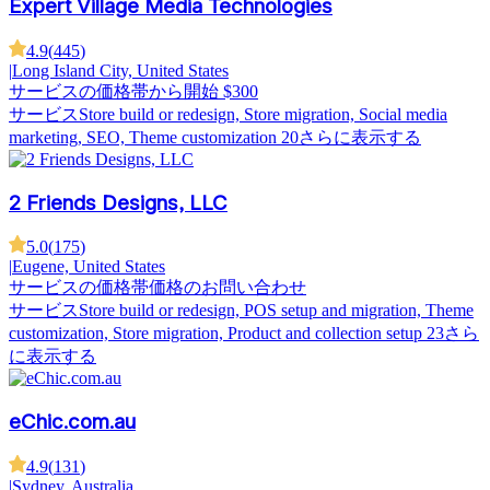
Expert Village Media Technologies
4.9
(
445
)
|
Long Island City, United States
サービスの価格帯
から開始 $300
サービス
Store build or redesign, Store migration, Social media
marketing, SEO, Theme customization
20さらに表示する
2 Friends Designs, LLC
5.0
(
175
)
|
Eugene, United States
サービスの価格帯
価格のお問い合わせ
サービス
Store build or redesign, POS setup and migration, Theme
customization, Store migration, Product and collection setup
23さら
に表示する
eChic.com.au
4.9
(
131
)
|
Sydney, Australia